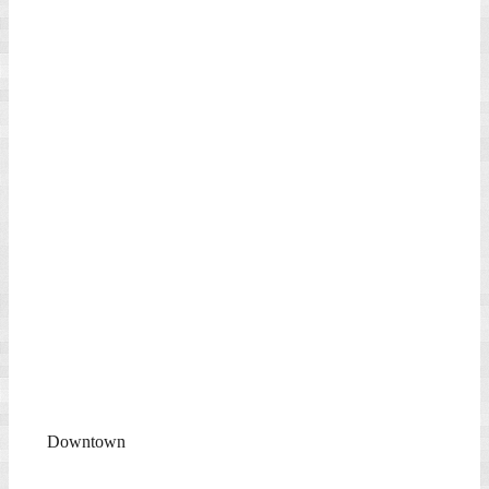
kostenlosen Fahrt mit der Staten Island Ferry vom Battery Park im
Süden nach Staten Island und zurück. Die ca.30 minütige Fahrt bot
atemberaubende Blicke auf die Skyline von Downtown und New
Jersey einerseits und Brooklyn in der Ferne andererseits. Wir
bewunderten die Freiheitsstatue aus nächster Nähe und fanden
immer neue, fantastische Fotomotive und freundliche
Gesprächspartner. Während die Einheimischen zur Arbeit gingen,
begaben sich die Touristen nach der Ankunft auf Staten Island sofort
in die nahe Wartehalle und nahmen die nächste Fähre wieder zurück
nach Manhattan – ein doppeltes Vergnügen!