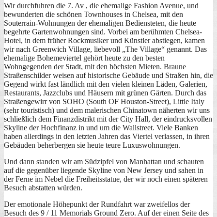
Wir durchfuhren die 7. Av , die ehemalige Fashion Avenue, und
bewunderten die schönen Townhouses in Chelsea, mit den
Souterrain-Wohnungen der ehemaligen Bediensteten, die heute
begehrte Gartenwohnungen sind. Vorbei am berühmten Chelsea-
Hotel, in dem früher Rockmusiker und Künstler abstiegen, kamen
wir nach Greenwich Village, liebevoll „The Village“ genannt. Das
ehemalige Bohemeviertel gehört heute zu den besten
Wohngegenden der Stadt, mit den höchsten Mieten. Braune
Straßenschilder weisen auf historische Gebäude und Straßen hin, die
Gegend wirkt fast ländlich mit den vielen kleinen Läden, Galerien,
Restaurants, Jazzclubs und Häusern mit grünen Gärten. Durch das
Straßengewirr von SOHO (South OF Houston-Street), Little Italy
(sehr touristisch) und dem malerischen Chinatown näherten wir uns
schließlich dem Finanzdistrikt mit der City Hall, der eindrucksvollen
Skyline der Hochfinanz in und um die Wallstreet. Viele Banken
haben allerdings in den letzten Jahren das Viertel verlassen, in ihren
Gebäuden beherbergen sie heute teure Luxuswohnungen.
Und dann standen wir am Südzipfel von Manhattan und schauten
auf die gegenüber liegende Skyline von New Jersey und sahen in
der Ferne im Nebel die Freiheitsstatue, der wir noch einen späteren
Besuch abstatten würden.
Der emotionale Höhepunkt der Rundfahrt war zweifellos der
Besuch des 9 / 11 Memorials Ground Zero. Auf der einen Seite des