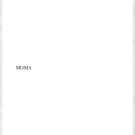
Freiheit im Nebel
Im Folgenden gehen wir auf unsere sehr individuellen Erkundungen
und Erfahrungen in Manhattan ein.
Vorab sei gesagt, dass man ein sehr gutes und bequemes Schuhwerk
benötigt, denn NY muss man weitgehend zu Fuß erkunden. Für Bus
und U-Bahn gibt es relativ preiswerte Wochentickets, am
bequemsten und sichersten sind natürlich die gelben Taxis, wovon
es zu vernünftigen Preisen ca.15.000 in NY gibt und die im
Straßenverkehr omnipräsent sind. Freundliche Gespräche mit den
multikulturellen Taxifahrern gibt es als Gratiszugabe.
Apropos Sicherheit – wir haben in der gesamten Woche keine
einzige unsichere Situation erlebt, weder auf den Straßen, noch in
der U-Bahn. Auffällig war allerdings eine hohe Polizeipräsenz, per
Auto, Pferd oder zu Fuß. New York hat diesbezüglich offensichtlich
in seine Sicherheit investiert, ein Polizist ist mit ca. 61.000.-€ Dollar