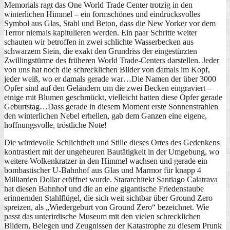
Memorials ragt das One World Trade Center trotzig in den
winterlichen Himmel – ein formschönes und eindrucksvolles
Symbol aus Glas, Stahl und Beton, dass die New Yorker vor dem
Terror niemals kapitulieren werden. Ein paar Schritte weiter
schauten wir betroffen in zwei schlichte Wasserbecken aus
schwarzem Stein, die exakt den Grundriss der eingestürzten
Zwillingstürme des früheren World Trade-Centers darstellen. Jeder
von uns hat noch die schrecklichen Bilder von damals im Kopf,
jeder weiß, wo er damals gerade war…Die Namen der über 3000
Opfer sind auf den Geländern um die zwei Becken eingraviert –
einige mit Blumen geschmückt, vielleicht hatten diese Opfer gerade
Geburtstag…Dass gerade in diesem Moment erste Sonnenstrahlen
den winterlichen Nebel erhellen, gab dem Ganzen eine eigene,
hoffnungsvolle, tröstliche Note!
Die würdevolle Schlichtheit und Stille dieses Ortes des Gedenkens
kontrastiert mit der ungeheuren Bautätigkeit in der Umgebung, wo
weitere Wolkenkratzer in den Himmel wachsen und gerade ein
bombastischer U-Bahnhof aus Glas und Marmor für knapp 4
Milliarden Dollar eröffnet wurde. Stararchitekt Santiago Calatrava
hat diesen Bahnhof und die an eine gigantische Friedenstaube
erinnernden Stahlflügel, die sich weit sichtbar über Ground Zero
spreizen, als „Wiedergeburt von Ground Zero“ bezeichnet. Wie
passt das unterirdische Museum mit den vielen schrecklichen
Bildern, Belegen und Zeugnissen der Katastrophe zu diesem Prunk