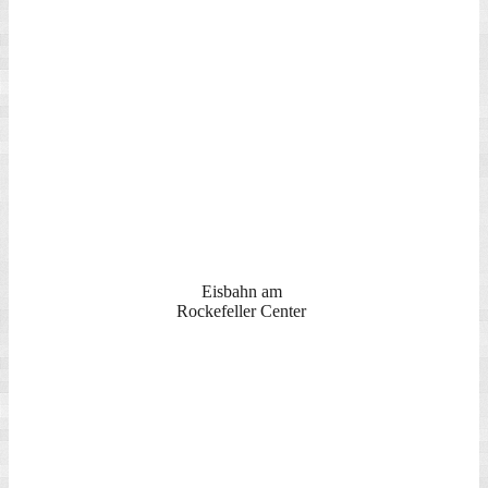
MOMA
Brooklyn Bridge
Brooklyn
Downtown
Downtown
New Jersey und
Downtown
Freiheitsstatue