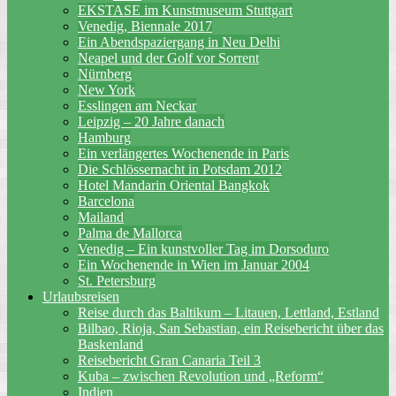
EKSTASE im Kunstmuseum Stuttgart
Venedig, Biennale 2017
Ein Abendspaziergang in Neu Delhi
Neapel und der Golf vor Sorrent
Nürnberg
New York
Esslingen am Neckar
Leipzig – 20 Jahre danach
Hamburg
Ein verlängertes Wochenende in Paris
Die Schlössern​acht in Potsdam 2012
Hotel Mandarin Oriental Bangkok
Barcelona
Mailand
Palma de Mallorca
Venedig – Ein kunstvoller Tag im Dorsoduro
Ein Wochenende in Wien im Januar 2004
St. Petersburg
Urlaubsreisen
Reise durch das Baltikum – Litauen, Lettland, Estland
Bilbao, Rioja, San Sebastian, ein Reisebericht über das
Baskenland
Reisebericht Gran Canaria Teil 3
Kuba – zwischen Revolution und „Reform“
Indien