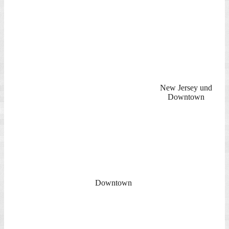
im Jahr auch relativ gut bezahlt.
Was das (touristische) Leben in der Stadt weiterhin so angenehm
macht, ist die Freundlichkeit und Rücksichtnahme der New Yorker –
keine Drängelei und ein geduldiges Anstehen, ein freundliches
Lächeln oder „Excuse me“, eine heruntergedrehte Fensterscheibe im
Auto und die Frage „Are you lost?“ sind kleine Beispiele für diesen
angenehmen Umgang miteinander – obwohl die Stadt andererseits
voll, laut und hektisch ist.
Um die Adjektive für New York abzurunden, gehört „sauber“ und
„teuer“ noch dazu. Die Stadt wirkt sehr sauber, der anfallende Müll
findet sich nachts in schwarzen Säcken am Straßenrand wieder und
ist morgens abgeräumt. Neben den vielen positiven Anmerkungen
muss aber auch gesagt werden, dass NY (sau-) teuer ist – sowohl
was Wohnen, Essen und Trinken angeht, als auch die Tickets und
Einzelhandelspreise – billig bzw. günstig einkaufen in NY war
einmal!
Jetzt aber zurück zu unseren touristischen Highlights. Hierzu zählten
zweifellos eine Fahrt mit einer Fähre, ein Bummel durch den
Meatpacking District, ein hautnaher Blick vom Rockefeller Center
auf die Skyline von Mid- und Downtown und ein Bummel durch
die exklusiven Geschäfte der 5. Avenue.
Beginnen wir mit dem billigsten Vergnügen New Yorks, der