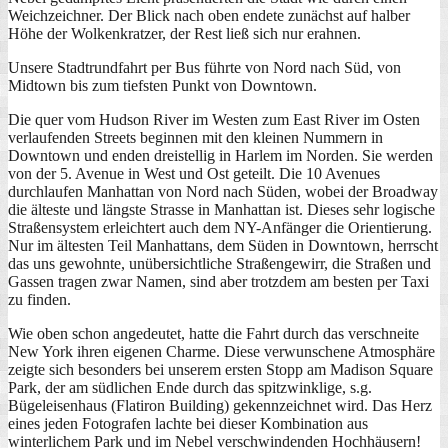
Weichzeichner. Der Blick nach oben endete zunächst auf halber
Höhe der Wolkenkratzer, der Rest ließ sich nur erahnen.
Unsere Stadtrundfahrt per Bus führte von Nord nach Süd, von
Midtown bis zum tiefsten Punkt von Downtown.
Die quer vom Hudson River im Westen zum East River im Osten
verlaufenden Streets beginnen mit den kleinen Nummern in
Downtown und enden dreistellig in Harlem im Norden. Sie werden
von der 5. Avenue in West und Ost geteilt. Die 10 Avenues
durchlaufen Manhattan von Nord nach Süden, wobei der Broadway
die älteste und längste Strasse in Manhattan ist. Dieses sehr logische
Straßensystem erleichtert auch dem NY-Anfänger die Orientierung.
Nur im ältesten Teil Manhattans, dem Süden in Downtown, herrscht
das uns gewohnte, unübersichtliche Straßengewirr, die Straßen und
Gassen tragen zwar Namen, sind aber trotzdem am besten per Taxi
zu finden.
Wie oben schon angedeutet, hatte die Fahrt durch das verschneite
New York ihren eigenen Charme. Diese verwunschene Atmosphäre
zeigte sich besonders bei unserem ersten Stopp am Madison Square
Park, der am südlichen Ende durch das spitzwinklige, s.g.
Bügeleisenhaus (Flatiron Building) gekennzeichnet wird. Das Herz
eines jeden Fotografen lachte bei dieser Kombination aus
winterlichem Park und im Nebel verschwindenden Hochhäusern!