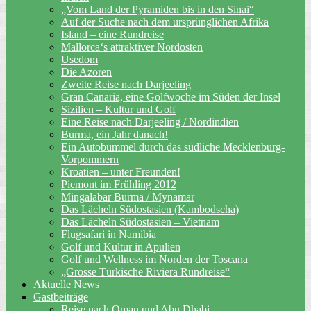
„Vom Land der Pyramiden bis in den Sinai“
Auf der Suche nach dem ursprünglichen Afrika
Island – eine Rundreise
Mallorca‘s attraktiver Nordosten
Usedom
Die Azoren
Zweite Reise nach Darjeeling
Gran Canaria, eine Golfwoche im Süden der Insel
Sizilien – Kultur und Golf
Eine Reise nach Darjeeling / Nordindien
Burma, ein Jahr danach!
Ein Autobummel durch das südliche Mecklenburg-
Vorpommern
Kroatien – unter Freunden!
Piemont im Frühling 2012
Mingalabar Burma / Mynamar
Das Lächeln Südostasien (Kambodscha)
Das Lächeln Südostasien – Vietnam
Flugsafari in Namibia
Golf und Kultur in Apulien
Golf und Wellness im Norden der Toscana
„Grosse Türkische Riviera Rundreise“
Aktuelle News
Gastbeiträge
Reise nach Oman und Abu Dhabi