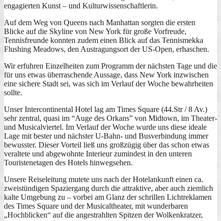
engagierten Kunst – und Kulturwissenschaftlerin.
Auf dem Weg von Queens nach Manhattan sorgten die ersten
Blicke auf die Skyline von New York für große Vorfreude,
Tennisfreunde konnten zudem einen Blick auf das Tennismekka
Flushing Meadows, den Austragungsort der US-Open, erhaschen.
Wir erfuhren Einzelheiten zum Programm der nächsten Tage und die
für uns etwas überraschende Aussage, dass New York inzwischen
eine sichere Stadt sei, was sich im Verlauf der Woche bewahrheiten
sollte.
Unser Intercontinental Hotel lag am Times Square (44.Str / 8 Av.)
sehr zentral, quasi im “Auge des Orkans” von Midtown, im Theater-
und Musicalviertel. Im Verlauf der Woche wurde uns diese ideale
Lage mit bester und nächster U-Bahn- und Busverbindung immer
bewusster. Dieser Vorteil ließ uns großzügig über das schon etwas
veraltete und abgewohnte Interieur zumindest in den unteren
Touristenetagen des Hotels hinwegsehen.
Unsere Reiseleitung mutete uns nach der Hotelankunft einen ca.
zweistündigen Spaziergang durch die attraktive, aber auch ziemlich
kalte Umgebung zu – vorbei am Glanz der schrillen Lichtreklamen
des Times Square und der Musicaltheater, mit wunderbaren
„Hochblicken“ auf die angestrahlten Spitzen der Wolkenkratzer,