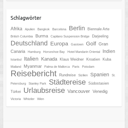
Schlagwörter
Berlin
Afrika
Biennale Arte
Apulien
Bangkok
Barcelona
Burma
Darjeeling
British Columbia
Capilano Suspension Bridge
Deutschland
Europa
Golf
Gran
Gastown
Indien
Canaria
Hamburg
Horseshoe Bay
Hotel Mandarin Oriental
Italien
Kanada
Klaus Weidner
Kroatien
Kuba
Istanbul
Myanmar
Mailand
Palma de Mallorca
Paris
Potsdam
Reisebericht
Spanien
Rundreise
Sizilien
St.
Städtereise
Südostasien
Petersburg
Stanley Park
Urlaubsreise
Vancouver
Venedig
Türkei
Victoria
Whistler
Wien