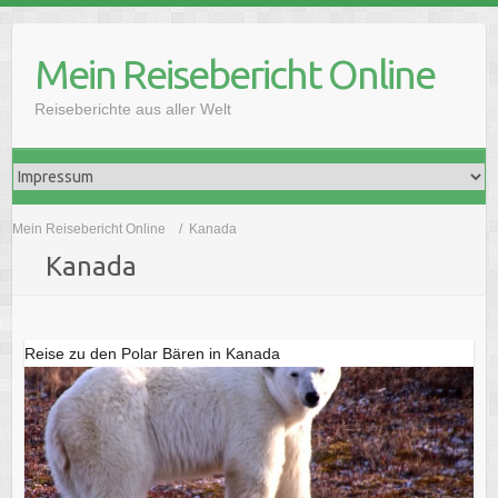
Skip
to
Mein Reisebericht Online
content
Reiseberichte aus aller Welt
Mein Reisebericht Online
Kanada
Kanada
Reise zu den Polar Bären in Kanada