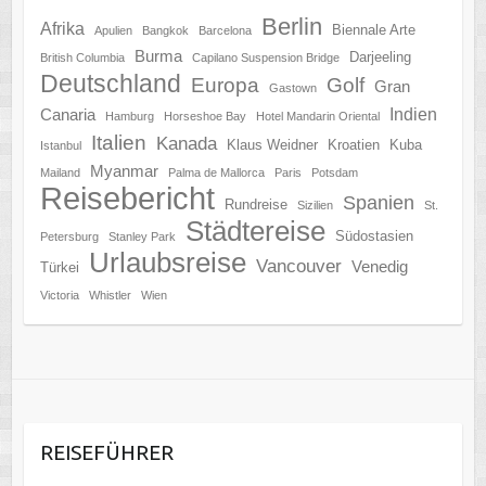
Berlin
Afrika
Biennale Arte
Apulien
Bangkok
Barcelona
Burma
Darjeeling
British Columbia
Capilano Suspension Bridge
Deutschland
Europa
Golf
Gran
Gastown
Indien
Canaria
Hamburg
Horseshoe Bay
Hotel Mandarin Oriental
Italien
Kanada
Klaus Weidner
Kroatien
Kuba
Istanbul
Myanmar
Mailand
Palma de Mallorca
Paris
Potsdam
Reisebericht
Spanien
Rundreise
Sizilien
St.
Städtereise
Südostasien
Petersburg
Stanley Park
Urlaubsreise
Vancouver
Venedig
Türkei
Victoria
Whistler
Wien
REISEFÜHRER