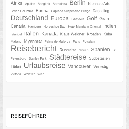
Berlin
Afrika
Biennale Arte
Apulien
Bangkok
Barcelona
Burma
Darjeeling
British Columbia
Capilano Suspension Bridge
Deutschland
Europa
Golf
Gran
Gastown
Indien
Canaria
Hamburg
Horseshoe Bay
Hotel Mandarin Oriental
Italien
Kanada
Klaus Weidner
Kroatien
Kuba
Istanbul
Myanmar
Mailand
Palma de Mallorca
Paris
Potsdam
Reisebericht
Spanien
Rundreise
Sizilien
St.
Städtereise
Südostasien
Petersburg
Stanley Park
Urlaubsreise
Vancouver
Venedig
Türkei
Victoria
Whistler
Wien
REISEFÜHRER