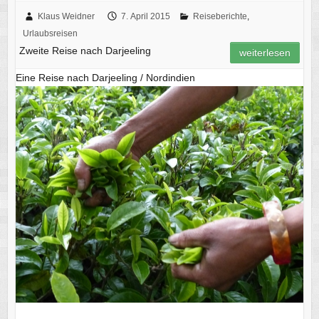
Klaus Weidner
7. April 2015
Reiseberichte
,
Urlaubsreisen
Zweite Reise nach Darjeeling
weiterlesen
Eine Reise nach Darjeeling / Nordindien