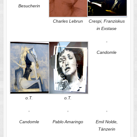
Besucherin
Charles Lebrun
Crespi, Franziskus
in Exstase
Candomle
o.T.
o.T.
Candomle
Pablo Amaringo
Emil Nolde,
Tänzerin