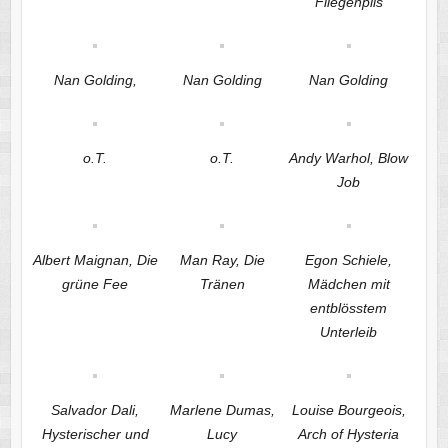
Fliegenpils
Nan Golding,
Nan Golding
Nan Golding
o.T.
o.T.
Andy Warhol, Blow
Job
Albert Maignan, Die
Man Ray, Die
Egon Schiele,
grüne Fee
Tränen
Mädchen mit
entblösstem
Unterleib
Salvador Dali,
Marlene Dumas,
Louise Bourgeois,
Hysterischer und
Lucy
Arch of Hysteria