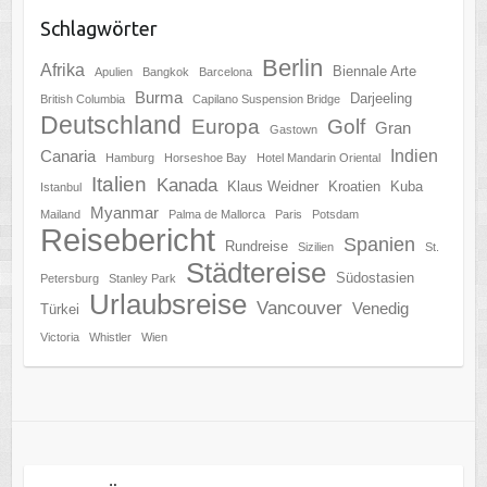
Schlagwörter
Berlin
Afrika
Biennale Arte
Apulien
Bangkok
Barcelona
Burma
Darjeeling
British Columbia
Capilano Suspension Bridge
Deutschland
Europa
Golf
Gran
Gastown
Indien
Canaria
Hamburg
Horseshoe Bay
Hotel Mandarin Oriental
Italien
Kanada
Klaus Weidner
Kroatien
Kuba
Istanbul
Myanmar
Mailand
Palma de Mallorca
Paris
Potsdam
Reisebericht
Spanien
Rundreise
Sizilien
St.
Städtereise
Südostasien
Petersburg
Stanley Park
Urlaubsreise
Vancouver
Venedig
Türkei
Victoria
Whistler
Wien