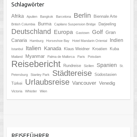
Schlagwörter
Berlin
Afrika
Biennale Arte
Apulien
Bangkok
Barcelona
Burma
Darjeeling
British Columbia
Capilano Suspension Bridge
Deutschland
Europa
Golf
Gran
Gastown
Indien
Canaria
Hamburg
Horseshoe Bay
Hotel Mandarin Oriental
Italien
Kanada
Klaus Weidner
Kroatien
Kuba
Istanbul
Myanmar
Mailand
Palma de Mallorca
Paris
Potsdam
Reisebericht
Spanien
Rundreise
Sizilien
St.
Städtereise
Südostasien
Petersburg
Stanley Park
Urlaubsreise
Vancouver
Venedig
Türkei
Victoria
Whistler
Wien
REISEFÜHRER