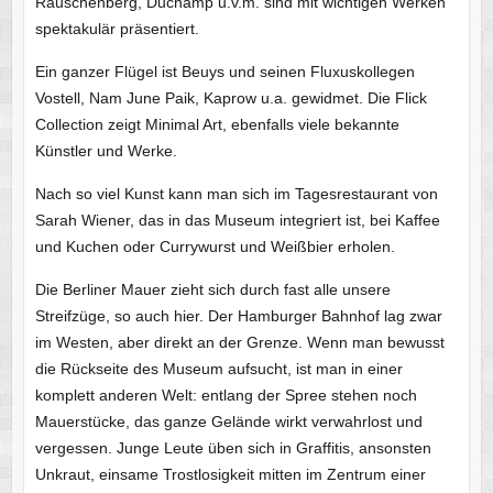
Rauschenberg, Duchamp u.v.m. sind mit wichtigen Werken
spektakulär präsentiert.
Ein ganzer Flügel ist Beuys und seinen Fluxuskollegen
Vostell, Nam June Paik, Kaprow u.a. gewidmet. Die Flick
Collection zeigt Minimal Art, ebenfalls viele bekannte
Künstler und Werke.
Nach so viel Kunst kann man sich im Tagesrestaurant von
Sarah Wiener, das in das Museum integriert ist, bei Kaffee
und Kuchen oder Currywurst und Weißbier erholen.
Die Berliner Mauer zieht sich durch fast alle unsere
Streifzüge, so auch hier. Der Hamburger Bahnhof lag zwar
im Westen, aber direkt an der Grenze. Wenn man bewusst
die Rückseite des Museum aufsucht, ist man in einer
komplett anderen Welt: entlang der Spree stehen noch
Mauerstücke, das ganze Gelände wirkt verwahrlost und
vergessen. Junge Leute üben sich in Graffitis, ansonsten
Unkraut, einsame Trostlosigkeit mitten im Zentrum einer