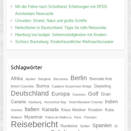
Mit der Fähre nach Schottland: Erfahrungen mit DFDS
Amsterdam Newcastle
IJmuiden: Strand, Natur und große Schiffe
Herbstferien in Deutschland: Tipps für tolle Reiseziele
Hamburg low budget: Sehenswürdigkeiten mit Kindern
Schloss Bückeburg: Kinderfreundlicher Weihnachtszauber
Schlagwörter
Berlin
Afrika
Biennale Arte
Apulien
Bangkok
Barcelona
Burma
Darjeeling
British Columbia
Capilano Suspension Bridge
Deutschland
Europa
Golf
Gran
Gastown
Indien
Canaria
Hamburg
Horseshoe Bay
Hotel Mandarin Oriental
Italien
Kanada
Klaus Weidner
Kroatien
Kuba
Istanbul
Myanmar
Mailand
Palma de Mallorca
Paris
Potsdam
Reisebericht
Spanien
Rundreise
Sizilien
St.