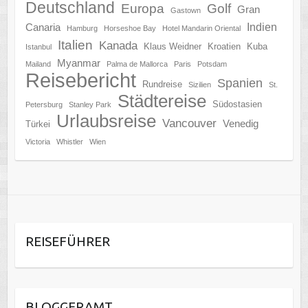
Deutschland
Europa
Golf
Gran
Gastown
Indien
Canaria
Hamburg
Horseshoe Bay
Hotel Mandarin Oriental
Italien
Kanada
Klaus Weidner
Kroatien
Kuba
Istanbul
Myanmar
Mailand
Palma de Mallorca
Paris
Potsdam
Reisebericht
Spanien
Rundreise
Sizilien
St.
Städtereise
Südostasien
Petersburg
Stanley Park
Urlaubsreise
Vancouver
Venedig
Türkei
Victoria
Whistler
Wien
REISEFÜHRER
BLOGGERAMT